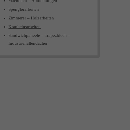
Flachdach – Abdichtungen
Spenglerarbeiten
Zimmerer – Holzarbeiten
Kranhebearbeiten
Sandwichpaneele – Trapezblech –
Industriehallendächer