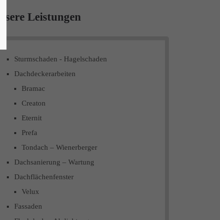
nsere Leistungen
Sturmschaden - Hagelschaden
Dachdeckerarbeiten
Bramac
Creaton
Eternit
Prefa
Tondach – Wienerberger
Dachsanierung – Wartung
Dachflächenfenster
Velux
Fassaden