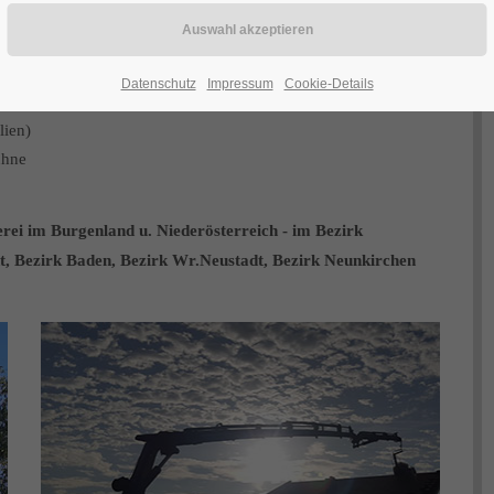
U
Datenschutz
Impressum
Cookie-Details
lien)
ühne
rei im Burgenland u. Niederösterreich - im Bezirk
t,
Bezirk Baden,
Bezirk Wr.Neustadt, Bezirk Neunkirchen