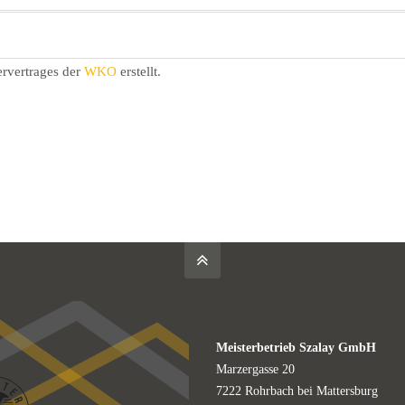
ervertrages der
WKO
erstellt.
Meisterbetrieb Szalay GmbH
Marzergasse 20
7222 Rohrbach bei Mattersburg