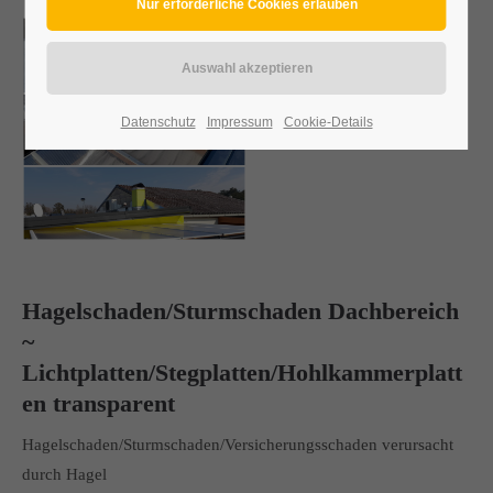
Datenschutz
Impressum
Cookie-Details
Hagelschaden/Sturmschaden Dachbereich
~
Lichtplatten/Stegplatten/Hohlkammerplatt
en transparent
Hagelschaden/Sturmschaden/Versicherungsschaden verursacht
durch Hagel