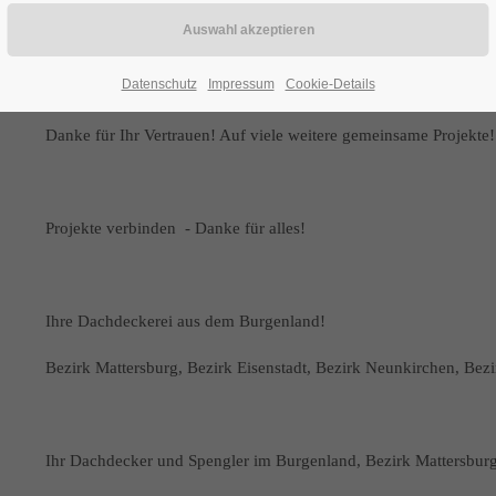
Projekt: Katzelsd.
Datenschutz
Impressum
Cookie-Details
Danke für Ihr Vertrauen! Auf viele weitere gemeinsame Projekte!
Projekte verbinden - Danke für alles!
Ihre Dachdeckerei aus dem Burgenland!
Bezirk Mattersburg, Bezirk Eisenstadt, Bezirk Neunkirchen, Bez
Ihr Dachdecker und Spengler im Burgenland, Bezirk Mattersbur