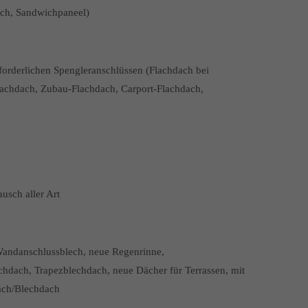
ech, Sandwichpaneel)
forderlichen Spengleranschlüssen (Flachdach bei
achdach, Zubau-Flachdach, Carport-Flachdach,
sch aller Art
Wandanschlussblech, neue Regenrinne,
ach, Trapezblechdach, neue Dächer für Terrassen, mit
ach/Blechdach