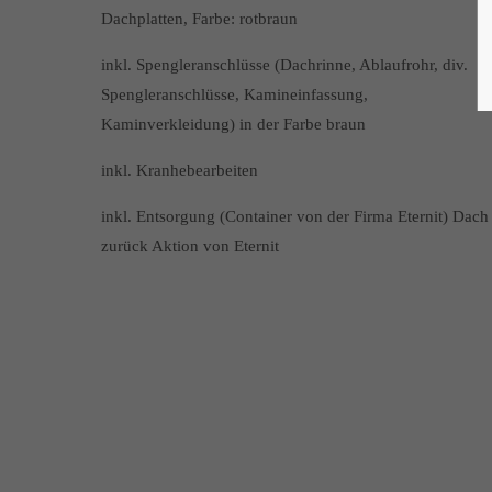
Dachplatten, Farbe: rotbraun
inkl. Spengleranschlüsse (Dachrinne, Ablaufrohr, div.
Spengleranschlüsse, Kamineinfassung,
Kaminverkleidung) in der Farbe braun
inkl. Kranhebearbeiten
inkl. Entsorgung (Container von der Firma Eternit) Dach
zurück Aktion von Eternit