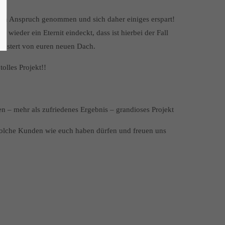
 in Anspruch genommen und sich daher einiges erspart!
wieder ein Eternit eindeckt, dass ist hierbei der Fall
eistert von euren neuen Dach.
olles Projekt!!
n – mehr als zufriedenes Ergebnis – grandioses Projekt
 solche Kunden wie euch haben dürfen und freuen uns