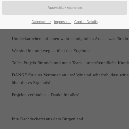
Die Familie Sch. & N. haben die Dach zurück Aktion von Eternit
Eternit übernimmt die Entsorgungskosten für den Kunden, wenn er 
Datenschutz
Impressum
Cookie-Details
gewesen und euer PROJEKT ist supertoll geworden. Wir sind beg
Umdeckarbeiten auf einen wahrnsinnig tollen Arial – was für ein t
Wir sind hin und weg … über das Ergebnis!
Tolles Projekt für mich und mein Team – superfreundliche Kunde
DANKE für euer Vertrauen an uns! Wir sind sehr froh, dass wir
über dieses Ergebnis!
Projekte verbinden - Danke für alles!
Ihre Dachdeckerei aus dem Burgenland!