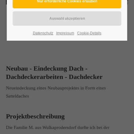
Datenschutz
Impressum
Cookie-Details
Neubau - Eindeckung Dach -
Dachdeckerarbeiten - Dachdecker
Neueindeckung eines Neubauprojektes in Form eines
Satteldaches
Projektbeschreibung
Die Familie M. aus Wulkaprodersdorf durfte ich bei der