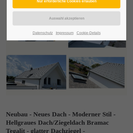
Datenschutz
Impressum
Cookie-Details
Neubau - Neues Dach - Moderner Stil -
Hellgraues Dach/Ziegeldach Bramac
Tegalit - glatter Dachziegel -