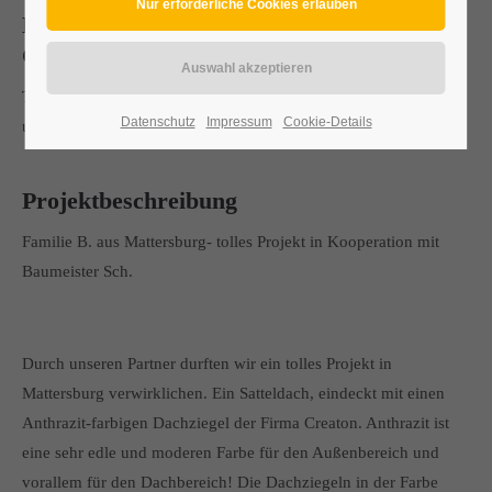
Neueindeckung/Neubau Satteldach mit
Creaton Heidelberg
Tolles Haus/tolle Lage in Mattersburg/tolles Projekt ~ danke an
Datenschutz
Impressum
Cookie-Details
unseren Baumeister
Projektbeschreibung
Familie B. aus Mattersburg- tolles Projekt in Kooperation mit
Baumeister Sch.
Durch unseren Partner durften wir ein tolles Projekt in
Mattersburg verwirklichen. Ein Satteldach, eindeckt mit einen
Anthrazit-farbigen Dachziegel der Firma Creaton. Anthrazit ist
eine sehr edle und moderen Farbe für den Außenbereich und
vorallem für den Dachbereich! Die Dachziegeln in der Farbe