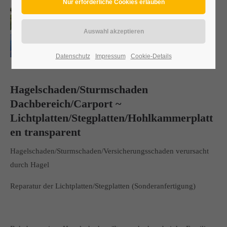
Datenschutz
Impressum
Cookie-Details
Hagelschaden/Sturmschaden
Dachbereich/Carport ~
Lichtplatten/Stegplatten/Hohlkammerplatt
en transparent
Hagelschaden/Sturmschaden/Versicherungsschaden verursacht
durch Hagel
Reparatur der Lichtplatten/Stegplatten (Sonderanfertigung)