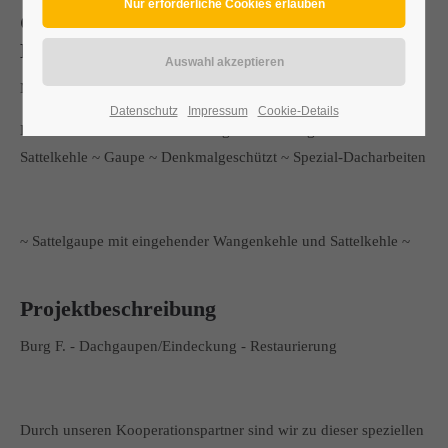
Gaupen-Restaurierung/Gaupen
Neueindeckung
Meister-Gaupe - Restaurierung von Dachgaupen auf der Burg
Datenschutz
Impressum
Cookie-Details
Kunstarbeit ~ Meisterstück ~ eingehende Wangenkehle ~
Sattelkehle ~ Gaupe ~ Denkmalgeschützt ~ Spezial-Dacharbeiten
~ Sattelgaupe mit eingehender Wangenkehle und Sattelkehle ~
Projektbeschreibung
Burg F. - Dachgaupen/Eindeckung - Restaurierung
Durch unseren Kooperationspartner sind wir zu dieser speziellen