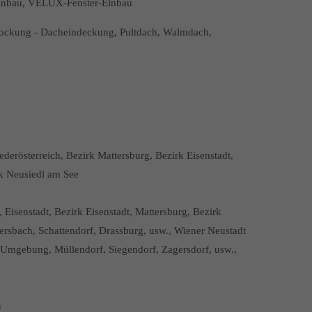
einbau, VELUX-Fenster-Einbau
tockung - Dacheindeckung, Pultdach, Walmdach,
erösterreich, Bezirk Mattersburg, Bezirk Eisenstadt,
rk Neusiedl am See
Eisenstadt, Bezirk Eisenstadt, Mattersburg, Bezirk
ersbach, Schattendorf, Drassburg, usw., Wiener Neustadt
d Umgebung, Müllendorf, Siegendorf, Zagersdorf, usw.,
n