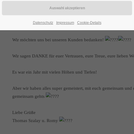
ZEIT FÜR EIN DANKE
Datenschutz
Impressum
Cookie-Details
ZEIT FÜR EIN DANKE
Wir möchten uns bei unseren Kunden bedanken!
Wir sagen DANKE für euer Vertrauen, eure Treue, eure lieben
Es war ein Jahr mit vielen Höhen und Tiefen!
Aber wir haben alles super gemeistert, mit euch gemeinsam u
gemeinsam gehts
Liebe Grüße
Thomas Szalay u. Romy