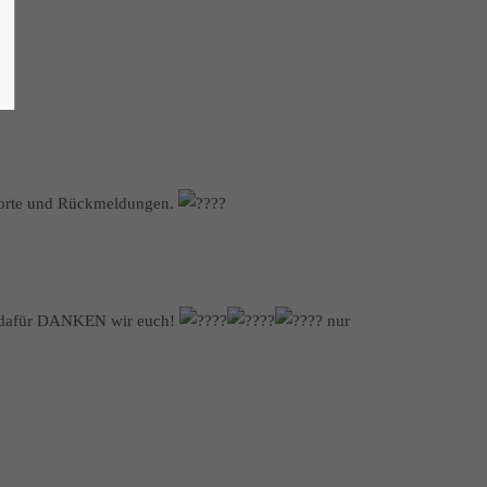
 Worte und Rückmeldungen.
nd dafür DANKEN wir euch!
nur