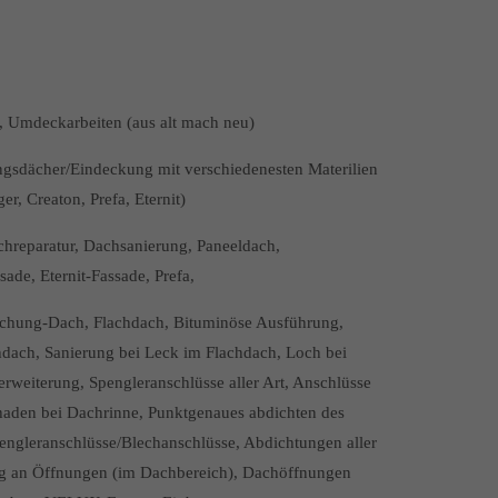
 Umdeckarbeiten (aus alt mach neu)
sdächer/Eindeckung mit verschiedenesten Materilien
, Creaton, Prefa, Eternit)
hreparatur, Dachsanierung, Paneeldach,
de, Eternit-Fassade, Prefa,
achung-Dach, Flachdach, Bituminöse Ausführung,
dach, Sanierung bei Leck im Flachdach, Loch bei
weiterung, Spengleranschlüsse aller Art, Anschlüsse
chaden bei Dachrinne, Punktgenaues abdichten des
ngleranschlüsse/Blechanschlüsse, Abdichtungen aller
ng an Öffnungen (im Dachbereich), Dachöffnungen