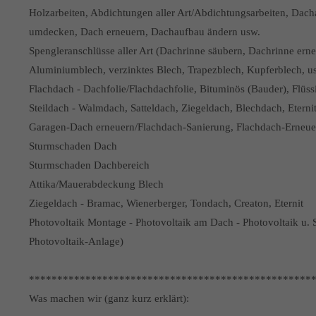
Holzarbeiten, Abdichtungen aller Art/Abdichtungsarbeiten, Dac
umdecken, Dach erneuern, Dachaufbau ändern usw.
Spengleranschlüsse aller Art (Dachrinne säubern, Dachrinne erne
Aluminiumblech, verzinktes Blech, Trapezblech, Kupferblech, u
Flachdach - Dachfolie/Flachdachfolie, Bituminös (Bauder), Flüs
Steildach - Walmdach, Satteldach, Ziegeldach, Blechdach, Eterni
Garagen-Dach erneuern/Flachdach-Sanierung, Flachdach-Erneu
Sturmschaden Dach
Sturmschaden Dachbereich
Attika/Mauerabdeckung Blech
Ziegeldach - Bramac, Wienerberger, Tondach, Creaton, Eternit
Photovoltaik Montage - Photovoltaik am Dach - Photovoltaik u. 
Photovoltaik-Anlage)
**************************************************
Was machen wir (ganz kurz erklärt):