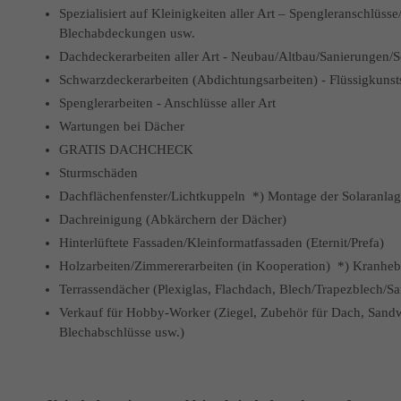
Spezialisiert auf Kleinigkeiten aller Art – Spengleranschlüs
Blechabdeckungen usw.
Dachdeckerarbeiten aller Art - Neubau/Altbau/Sanierungen/S
Schwarzdeckerarbeiten (Abdichtungsarbeiten) - Flüssigkunst
Spenglerarbeiten - Anschlüsse aller Art
Wartungen bei Dächer
GRATIS DACHCHECK
Sturmschäden
Dachflächenfenster/Lichtkuppeln *) Montage der Solaranla
Dachreinigung (Abkärchern der Dächer)
Hinterlüftete Fassaden/Kleinformatfassaden (Eternit/Prefa)
Holzarbeiten/Zimmererarbeiten (in Kooperation) *) Kranheb
Terrassendächer (Plexiglas, Flachdach, Blech/Trapezblech/S
Verkauf für Hobby-Worker (Ziegel, Zubehör für Dach, Sandwi
Blechabschlüsse usw.)