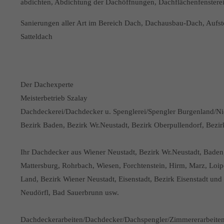
abdichten, Abdichtung der Dachöffnungen, Dachflächenfenster
Sanierungen aller Art im Bereich Dach, Dachausbau-Dach, Aufs
Satteldach
Der Dachexperte
Meisterbetrieb Szalay
Dachdeckerei/Dachdecker u. Spenglerei/Spengler Burgenland/Nied
Bezirk Baden, Bezirk Wr.Neustadt, Bezirk Oberpullendorf, Bezi
Ihr Dachdecker aus Wiener Neustadt, Bezirk Wr.Neustadt, Baden, 
Mattersburg, Rohrbach, Wiesen, Forchtenstein, Hirm, Marz, Loip
Land, Bezirk Wiener Neustadt, Eisenstadt, Bezirk Eisenstadt un
Neudörfl, Bad Sauerbrunn usw.
Dachdeckerarbeiten/Dachdecker/Dachspengler/Zimmererarbeite