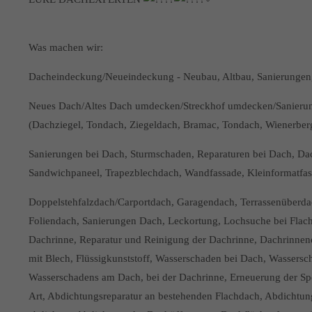
Was machen wir:
Dacheindeckung/Neueindeckung - Neubau, Altbau, Sanierungen,
Neues Dach/Altes Dach umdecken/Streckhof umdecken/Sanierung
(Dachziegel, Tondach, Ziegeldach, Bramac, Tondach, Wienerberger
Sanierungen bei Dach, Sturmschaden, Reparaturen bei Dach, Dac
Sandwichpaneel, Trapezblechdach, Wandfassade, Kleinformatfassa
Doppelstehfalzdach/Carportdach, Garagendach, Terrassenüberd
Foliendach, Sanierungen Dach, Leckortung, Lochsuche bei Flach
Dachrinne, Reparatur und Reinigung der Dachrinne, Dachrinnener
mit Blech, Flüssigkunststoff, Wasserschaden bei Dach, Wassers
Wasserschadens am Dach, bei der Dachrinne, Erneuerung der Spe
Art, Abdichtungsreparatur an bestehenden Flachdach, Abdichtu