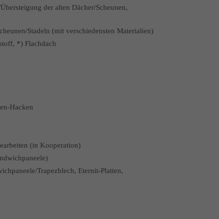
se/Übersteigung der alten Dächer/Scheunen,
cheunen/Stadeln (mit verschiedensten Materialien)
stoff, *) Flachdach
gen-Hacken
earbeiten (in Kooperation)
andwichpaneele)
chpaneele/Trapezblech, Eternit-Platten,