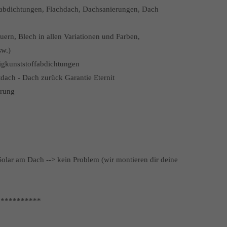
habdichtungen, Flachdach, Dachsanierungen, Dach
uern, Blech in allen Variationen und Farben,
sw.)
sigkunststoffabdichtungen
tdach - Dach zurück Garantie Eternit
erung
Solar am Dach --> kein Problem (wir montieren dir deine
***********