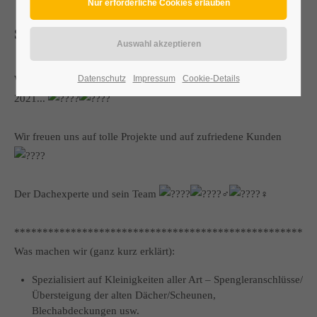
SCHÖNES NEUES JAHR
Wir wünschen euch ein schönes, neues, erfolgreiches Jahr
Datenschutz
Impressum
Cookie-Details
2021...
Wir freuen uns auf tolle Projekte und auf zufriedene Kunden
Der Dachexperte und sein Team
*****************************************************
Was machen wir (ganz kurz erklärt):
Spezialisiert auf Kleinigkeiten aller Art – Spengleranschlüsse/
Übersteigung der alten Dächer/Scheunen,
Blechabdeckungen usw.