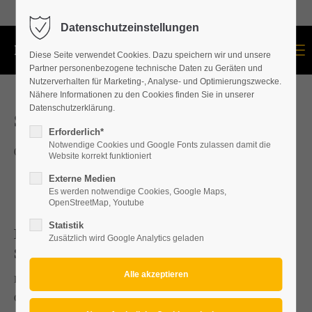
+43 664 534 60 87
Datenschutzeinstellungen
Menu
Diese Seite verwendet Cookies. Dazu speichern wir und unsere
Partner personenbezogene technische Daten zu Geräten und
Nutzerverhalten für Marketing-, Analyse- und Optimierungszwecke.
Nähere Informationen zu den Cookies finden Sie in unserer
Datenschutzerklärung.
SCHÖNES NEUES JAHR
Erforderlich*
Notwendige Cookies und Google Fonts zulassen damit die
08.01.2021. 13:18
Website korrekt funktioniert
Externe Medien
Es werden notwendige Cookies, Google Maps,
OpenStreetMap, Youtube
Statistik
Dachdecker/Dachdeckerei u.
Zusätzlich wird Google Analytics geladen
Spengler/Spenglerei Bezirk Mattersburg
Dachdeckerei u. Spenglerei Bezirk Mattersburg, Eisenstadt,
Oberpullendorf, Baden, Wr.Neustadt, Neunkirchen