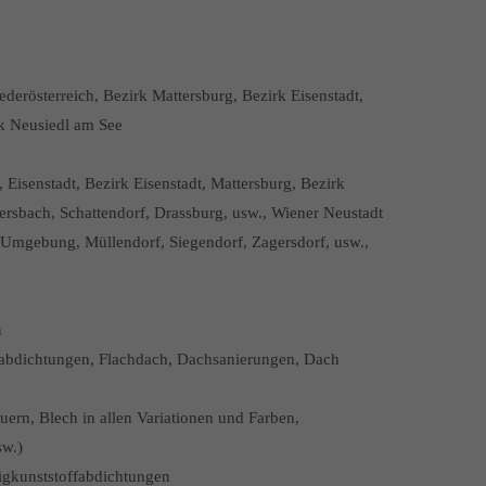
erösterreich, Bezirk Mattersburg, Bezirk Eisenstadt,
rk Neusiedl am See
Eisenstadt, Bezirk Eisenstadt, Mattersburg, Bezirk
ersbach, Schattendorf, Drassburg, usw., Wiener Neustadt
d Umgebung, Müllendorf, Siegendorf, Zagersdorf, usw.,
n
habdichtungen, Flachdach, Dachsanierungen, Dach
uern, Blech in allen Variationen und Farben,
sw.)
sigkunststoffabdichtungen