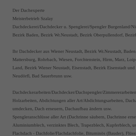
Der Dachexperte
Meisterbetrieb Szalay
Dachdeckerei/Dachdecker u. Spenglerei/Spengler Burgenland/Nied
Bezirk Baden, Bezirk Wr.Neustadt, Bezirk Oberpullendorf, Bezi
Ihr Dachdecker aus Wiener Neustadt, Bezirk Wr.Neustadt, Baden, 
Mattersburg, Rohrbach, Wiesen, Forchtenstein, Hirm, Marz, Loip
Land, Bezirk Wiener Neustadt, Eisenstadt, Bezirk Eisenstadt un
Neudörfl, Bad Sauerbrunn usw.
Dachdeckerarbeiten/Dachdecker/Dachspengler/Zimmererarbeite
Holzarbeiten, Abdichtungen aller Art/Abdichtungsarbeiten, Dac
umdecken, Dach erneuern, Dachaufbau ändern usw.
Spengleranschlüsse aller Art (Dachrinne säubern, Dachrinne erne
Aluminiumblech, verzinktes Blech, Trapezblech, Kupferblech, u
Flachdach - Dachfolie/Flachdachfolie, Bituminös (Bauder), Flüs