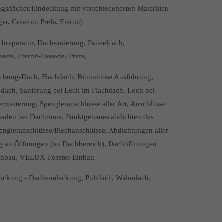
sdächer/Eindeckung mit verschiedenesten Materilien
, Creaton, Prefa, Eternit)
hreparatur, Dachsanierung, Paneeldach,
de, Eternit-Fassade, Prefa,
achung-Dach, Flachdach, Bituminöse Ausführung,
dach, Sanierung bei Leck im Flachdach, Loch bei
weiterung, Spengleranschlüsse aller Art, Anschlüsse
chaden bei Dachrinne, Punktgenaues abdichten des
ngleranschlüsse/Blechanschlüsse, Abdichtungen aller
ng an Öffnungen (im Dachbereich), Dachöffnungen
einbau, VELUX-Fenster-Einbau
tockung - Dacheindeckung, Pultdach, Walmdach,