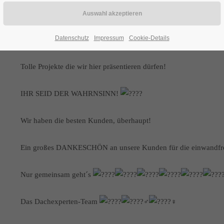
** Kundenbewertungen **
Datenschutz
Impressum
Cookie-Details
Unser Jahresrückblick 2021!
Tolle Projekte die wir hier präsentieren dürfen!
IHR SEID DER WAHRNSINN!
Wir haben die besten Kunden, überhaupt!
Ein großes DANKESCHÖN an unsere Kunden für die einwandfr
Nur gemeinsam geht´s
Das Dachexperten-Team