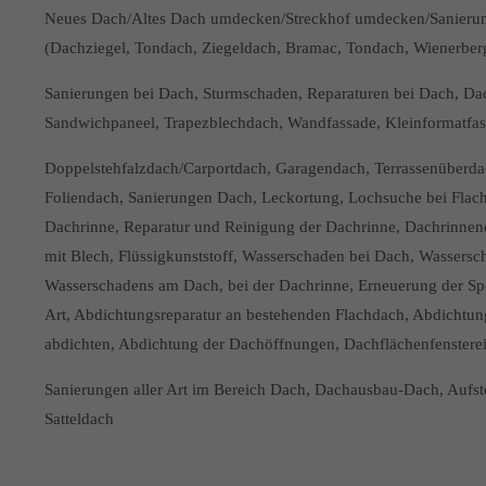
Neues Dach/Altes Dach umdecken/Streckhof umdecken/Sanierung
(Dachziegel, Tondach, Ziegeldach, Bramac, Tondach, Wienerberger
Sanierungen bei Dach, Sturmschaden, Reparaturen bei Dach, Dac
Sandwichpaneel, Trapezblechdach, Wandfassade, Kleinformatfassa
Doppelstehfalzdach/Carportdach, Garagendach, Terrassenüberd
Foliendach, Sanierungen Dach, Leckortung, Lochsuche bei Flach
Dachrinne, Reparatur und Reinigung der Dachrinne, Dachrinnener
mit Blech, Flüssigkunststoff, Wasserschaden bei Dach, Wassers
Wasserschadens am Dach, bei der Dachrinne, Erneuerung der Spe
Art, Abdichtungsreparatur an bestehenden Flachdach, Abdichtu
abdichten, Abdichtung der Dachöffnungen, Dachflächenfenster
Sanierungen aller Art im Bereich Dach, Dachausbau-Dach, Aufs
Satteldach