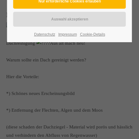
FRÜHJAHRSAKTION - Dachreinigung
F R Ü H J A H R S A K T I O N
Datenschutz
Impressum
Cookie-Details
Dachreinigung
Aus alt mach neu!
Warum sollte ein Dach gereinigt werden?
Hier die Vorteile:
*) Schönes neues Erscheinungsbild
*) Entfernung der Flechten, Algen und dem Moos
(diese schaden der Dachziegel - Material wird porös und hässlich
und verhindern den Abfluss von Regenwasser)