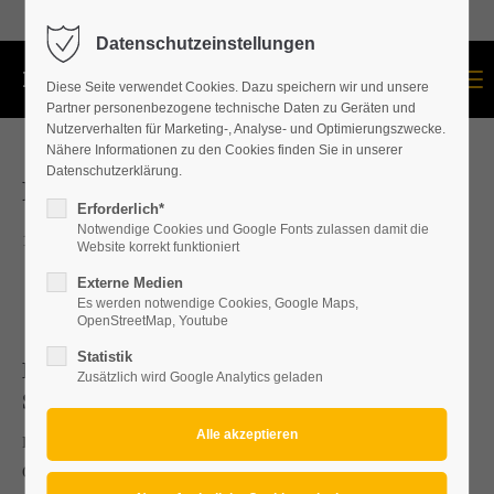
+43 664 534 60 87
Datenschutzeinstellungen
Menu
Diese Seite verwendet Cookies. Dazu speichern wir und unsere
Partner personenbezogene technische Daten zu Geräten und
Nutzerverhalten für Marketing-, Analyse- und Optimierungszwecke.
Nähere Informationen zu den Cookies finden Sie in unserer
Datenschutzerklärung.
FRÜHJAHRSAKTION
Erforderlich*
Notwendige Cookies und Google Fonts zulassen damit die
18.01.2021. 11:32
Website korrekt funktioniert
Externe Medien
Es werden notwendige Cookies, Google Maps,
OpenStreetMap, Youtube
Statistik
Dachdecker/Dachdeckerei u.
Zusätzlich wird Google Analytics geladen
Spengler/Spenglerei Bezirk Mattersburg
Dachdeckerei u. Spenglerei Bezirk Mattersburg, Eisenstadt,
Oberpullendorf, Baden, Wr.Neustadt, Neunkirchen