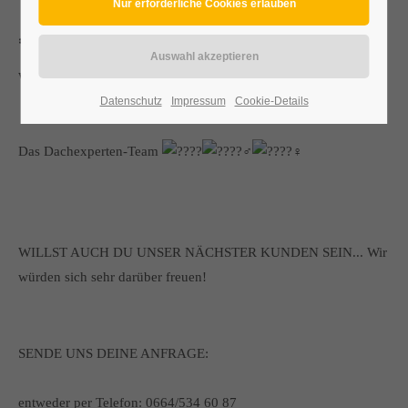
** FROHE WEIHNACHTEN **
WIR WÜNSCHEN FROHE WEIHNACHTEN!
Datenschutz
Impressum
Cookie-Details
Das Dachexperten-Team
WILLST AUCH DU UNSER NÄCHSTER KUNDEN SEIN... Wir
würden sich sehr darüber freuen!
SENDE UNS DEINE ANFRAGE:
entweder per Telefon: 0664/534 60 87