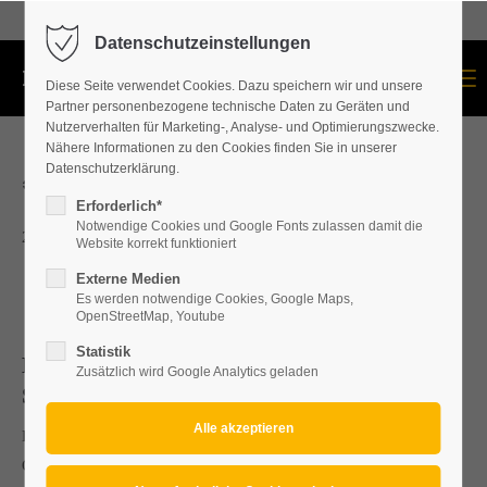
+43 664 534 60 87
Datenschutzeinstellungen
Menu
Diese Seite verwendet Cookies. Dazu speichern wir und unsere
Partner personenbezogene technische Daten zu Geräten und
Nutzerverhalten für Marketing-, Analyse- und Optimierungszwecke.
Nähere Informationen zu den Cookies finden Sie in unserer
Datenschutzerklärung.
*** FROHE WEIHNACHTEN ***
Erforderlich*
Notwendige Cookies und Google Fonts zulassen damit die
24.12.2022. 12:18
Website korrekt funktioniert
Externe Medien
Es werden notwendige Cookies, Google Maps,
OpenStreetMap, Youtube
Statistik
Dachdecker/Dachdeckerei u.
Zusätzlich wird Google Analytics geladen
Spengler/Spenglerei Bezirk Mattersburg
Dachdeckerei u. Spenglerei Bezirk Mattersburg, Eisenstadt,
Oberpullendorf, Baden, Wr.Neustadt, Neunkirchen