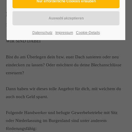
Burgenländische Handwerkerbonus 2021
???? Der Burgenländische Handwerkerbonus ????
Datenschutz
Impressum
Cookie-Details
WIR SIND DABEI
Bist du am Überlegen dein bzw. euer Dach sanieren oder neu
eindecken zu lassen? Oder möchtest du deine Blechanschlüsse
erneuern?
Dann haben wir dieses tolle Angebot für dich, mit welchem du
auch noch Geld sparst.
Folgende Handwerker und befugte Gewerbebetriebe mit Sitz
oder Niederlassung im Burgenland sind unter anderem
förderungsfähig: