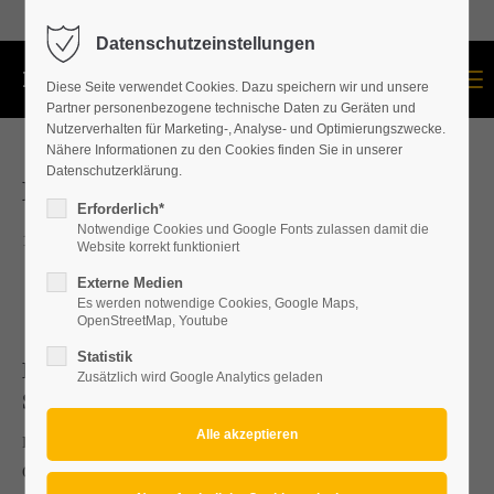
+43 664 534 60 87
Datenschutzeinstellungen
Menu
Diese Seite verwendet Cookies. Dazu speichern wir und unsere
Partner personenbezogene technische Daten zu Geräten und
Nutzerverhalten für Marketing-, Analyse- und Optimierungszwecke.
Nähere Informationen zu den Cookies finden Sie in unserer
Datenschutzerklärung.
Burgenländische Handwerkerbonus
Erforderlich*
Notwendige Cookies und Google Fonts zulassen damit die
12.02.2021. 14:38
Website korrekt funktioniert
Externe Medien
Es werden notwendige Cookies, Google Maps,
OpenStreetMap, Youtube
Statistik
Dachdecker/Dachdeckerei u.
Zusätzlich wird Google Analytics geladen
Spengler/Spenglerei Bezirk Mattersburg
Dachdeckerei u. Spenglerei Bezirk Mattersburg, Eisenstadt,
Oberpullendorf, Baden, Wr.Neustadt, Neunkirchen